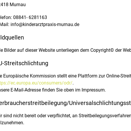
2418 Murnau
lefon: 08841- 6281163
Mail: info@kinderarztpraxis-murnau.de
ildquellen
le Bilder auf dieser Website unterliegen dem Copyright© der Web
U-Streitschlichtung
e Europäische Kommission stellt eine Plattform zur Online-Streit
tps://ec.europa.eu/consumers/odr/
.
sere E-Mail-Adresse finden Sie oben im Impressum.
erbraucher­streit­beilegung/Universal­schlichtungs­st
r sind nicht bereit oder verpflichtet, an Streitbeilegungsverfahr
ilzunehmen.