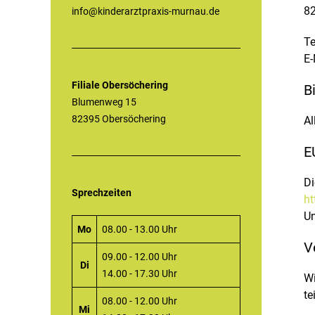
8
info@kinderarztpraxis-murnau.de
Te
E-
Filiale Obersöchering
B
Blumenweg 15
82395 Obersöchering
Al
E
Di
Sprechzeiten
ht
Un
Mo
08.00 - 13.00 Uhr
V
09.00 - 12.00 Uhr
Di
14.00 - 17.30 Uhr
Wi
te
08.00 - 12.00 Uhr
Mi